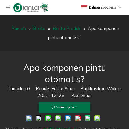
Bahasa indonesia
Rumah
»
Berita
»
Berita Produk
»
Apa komponen
pintu otomatis?
Apa komponen pintu
otomatis?
Tampilan:
0
Penulis:Editor Situs Publikasikan Waktu:
2022-12-26 Asal:
Situs
Menanyakan