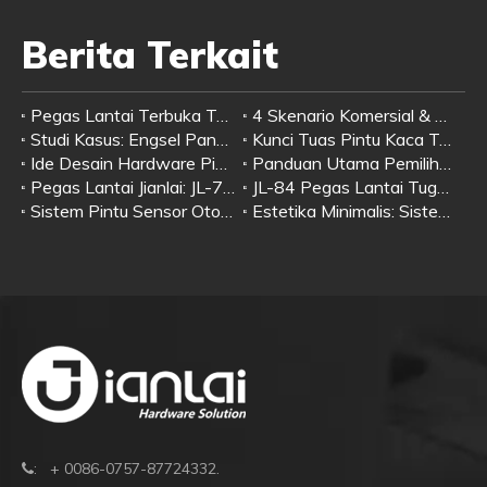
Berita Terkait
Pegas Lantai Terbuka Tahan Terbuka Atau Tanpa Tahan — Panduan Pemilihan Skenario
4 Skenario Komersial & Ulasan Pengguna Nyata | Gagang Pintu Kaca Stainless Steel Tipe H Jianlai Dengan Kunci
Studi Kasus: Engsel Pancuran Jianlai – Pilihan Andal untuk Kamar Mandi Kaca Tanpa Bingkai
Kunci Tuas Pintu Kaca Terintegrasi: Desain Kunci & Pegangan All-in-One untuk Pintu Kaca Tanpa Bingkai | Perangkat Keras Jianlai
Ide Desain Hardware Pintu Kaca Minimalis Modern | Sistem Pencocokan Lengkap: Pegas Lantai + Pemasangan Tambalan + Kunci Pintu Kaca + Pegangan Tarik
Panduan Utama Pemilihan Penutup Pintu Standar: Pilih Model yang Tepat berdasarkan Berat & Aplikasi Pintu
Pegas Lantai Jianlai: JL-7135, JL-7145 & JL-7300 – Solusi Spindle Persegi Premium untuk Timur Tengah
JL-84 Pegas Lantai Tugas Berat | Penutup Pintu Hidraulik Premium untuk Bangunan Komersial
Sistem Pintu Sensor Otomatis Jianlai: 5 Metode Pembukaan Cerdas untuk Setiap Kebutuhan
Estetika Minimalis: Sistem Pintu Sensor Otomatis Jianlai untuk Arsitektur Komersial Kelas Atas
: + 0086-0757-87724332.
