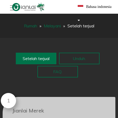
Bahasa indonesia
Rumah
»
Melayani
»
Setelah terjual
Setelah terjual
Unduh.
FAQ.
Jianlai Merek