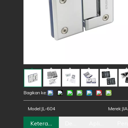
Bagikan ke:
Model:
JL-604
Merek:
JI
Keterangan
Detail
Aplikasi
Per