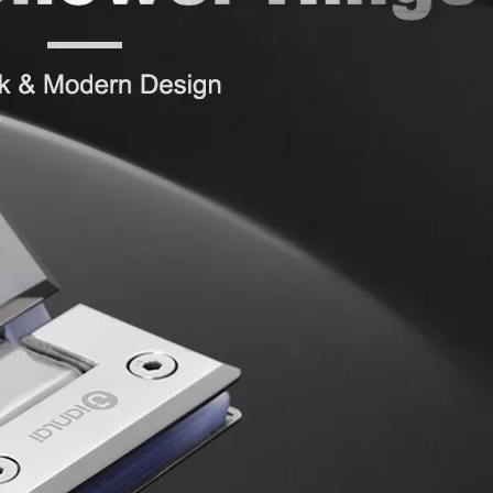
Kunci Pintu Kaca Keama
Lubang Pengeboran p