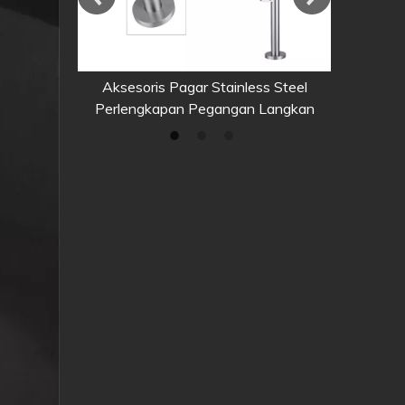
nan tanpa
Aksesoris Pagar Stainless Steel
Sensor Dio
ada Kaca
Perlengkapan Pegangan Langkan