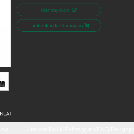
Menanyakan
Tambahkan ke Keranjang
ANLAI
usahaan
Umpan Balik Pelanggan/FAQ/Pengepa