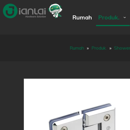
Rumah
Produk.
Rumah
»
Produk.
»
Shower