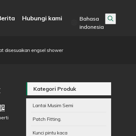
erita
Hubungi kami
Bahasa
indonesia
at disesuaikan engsel shower
t
Kategori Produk
Lantai Musim Semi
erti
Patch Fitting.
Kunci pintu kaca