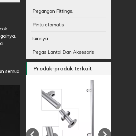
Pegangan Fittings.
Pintu otomatis
ocok
againya.
lainnya
ca
Pegas Lantai Dan Aksesoris
Produk-produk terkait
kan semua