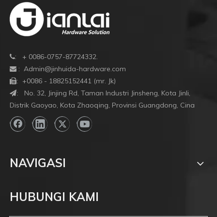
Aksesoris Pagar Stainless Steel Perlengkapan Pegangan
S
Langkan
: + 0086-0757-87724332.

:
Admin@jinhuida-hardware.com

+0086 - 18825152441 (mr. Jk)

:
No. 32, Jinjing Rd, Taman Industri Jinsheng, Kota Jinli,
:
Distrik Gaoyao, Kota Zhaoqing, Provinsi Guangdong, Cina
NAVIGASI
HUBUNGI KAMI