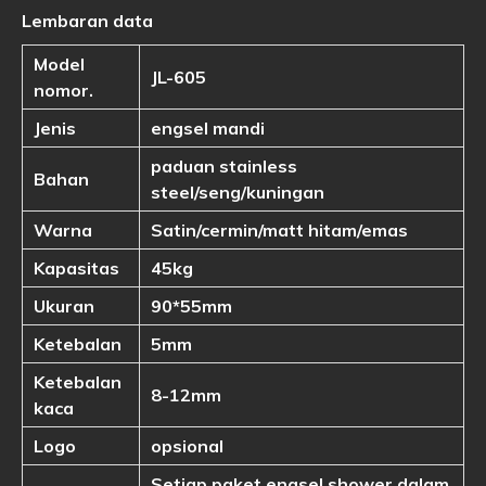
Lembaran data
Model
JL-605
nomor.
Jenis
engsel mandi
paduan stainless
Bahan
steel/seng/kuningan
Warna
Satin/cermin/matt hitam/emas
Kapasitas
45kg
Ukuran
90*55mm
Ketebalan
5mm
Ketebalan
8-12mm
kaca
Logo
opsional
Setiap paket engsel shower dalam