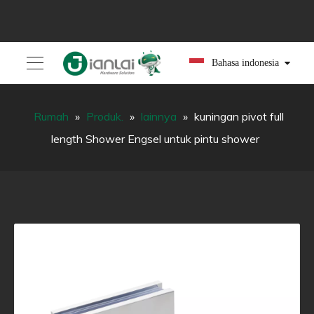
Bahasa indonesia
Rumah
»
Produk.
»
lainnya
»
kuningan pivot full
length Shower Engsel untuk pintu shower